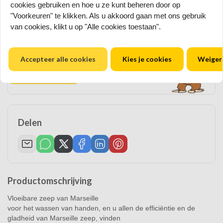
cookies gebruiken en hoe u ze kunt beheren door op
"Voorkeuren" te klikken. Als u akkoord gaan met ons gebruik
van cookies, klikt u op "Alle cookies toestaan".
Heeft u een vraag over dit product?
Stel ons uw vraag
Accepteer alle cookies
Kies je cookies
Weiger
Neem contact op
Delen
Productomschrijving
Vloeibare zeep van Marseille
voor het wassen van handen, en u allen de efficiëntie en de
gladheid van Marseille zeep, vinden