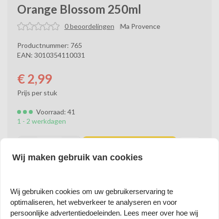
Orange Blossom 250ml
0 beoordelingen
Ma Provence
Productnummer: 765
EAN: 3010354110031
€
2,99
Prijs per stuk
Voorraad: 41
1 - 2 werkdagen
Bestellen
Wij maken gebruik van cookies
Levertijd 1-2 Werkdagen
Veel Specifieke Artikelen
Wij gebruiken cookies om uw gebruikerservaring te
Online Veilig & Snel Betalen
optimaliseren, het webverkeer te analyseren en voor
Elke Week Nieuwe Artikelen
persoonlijke advertentiedoeleinden. Lees meer over hoe wij