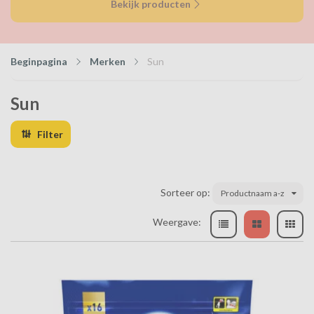
Bekijk producten
Beginpagina
Merken
Sun
Sun
Filter
Sorteer op:
Productnaam a-z
Weergave: