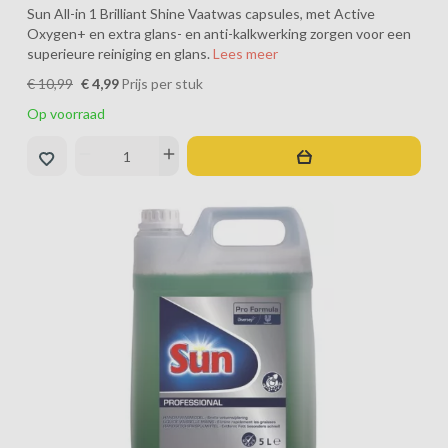
Sun All-in 1 Brilliant Shine Vaatwas capsules, met Active
Oxygen+ en extra glans- en anti-kalkwerking zorgen voor een
superieure reiniging en glans.
Lees meer
€ 10,99
€ 4,99
Prijs per stuk
Op voorraad
remove
add