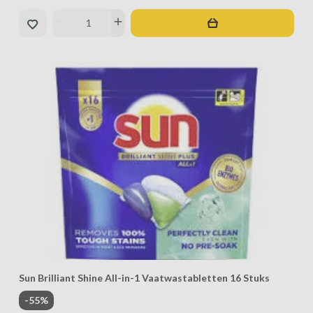
remove
add
Sun Brilliant Shine All-in-1 Vaatwastabletten 16 Stuks
-55%