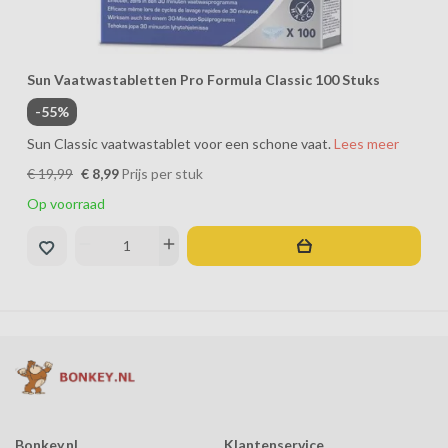
Sun Vaatwastabletten Pro Formula Classic 100 Stuks
-55%
Sun Classic vaatwastablet voor een schone vaat.
Lees meer
€ 19,99
€ 8,99
Prijs per stuk
Op voorraad
remove
add
Bonkey.nl
Klantenservice