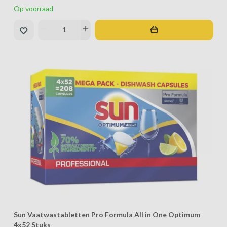
Op voorraad
remove
add
Sun Vaatwastabletten Pro Formula All in One Optimum
4x52 Stuks