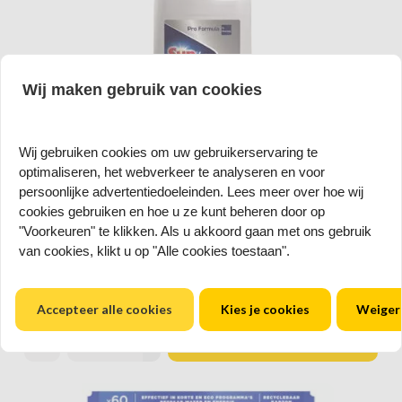
Wij maken gebruik van cookies
Wij gebruiken cookies om uw gebruikerservaring te
optimaliseren, het webverkeer te analyseren en voor
Sun Professional Spoelglans 2 Liter
persoonlijke advertentiedoeleinden. Lees meer over hoe wij
-30%
cookies gebruiken en hoe u ze kunt beheren door op
"Voorkeuren" te klikken. Als u akkoord gaan met ons gebruik
Spoelglans voor streepvrije resultaten bij alle waterhardheden.
van cookies, klikt u op "Alle cookies toestaan".
Lees meer
€ 9,99
€ 6,99
Prijs per stuk
Op voorraad
Accepteer alle cookies
Kies je cookies
Weiger
remove
add