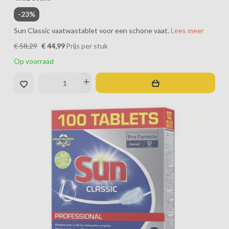
-23%
Sun Classic vaatwastablet voor een schone vaat.
Lees meer
€ 58,29
€ 44,99
Prijs per stuk
Op voorraad
remove
add