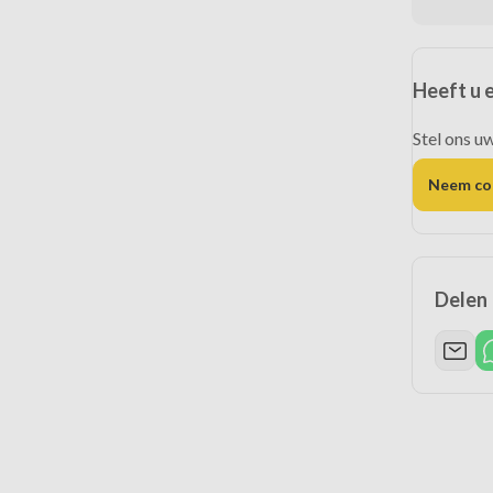
Heeft u 
Stel ons u
Neem co
Delen