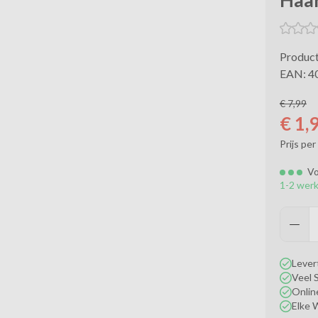
Haar
Produc
EAN: 4
€
7,99
€
1,
Prijs per
Vo
1-2 wer
Lever
Veel 
Online
Elke 