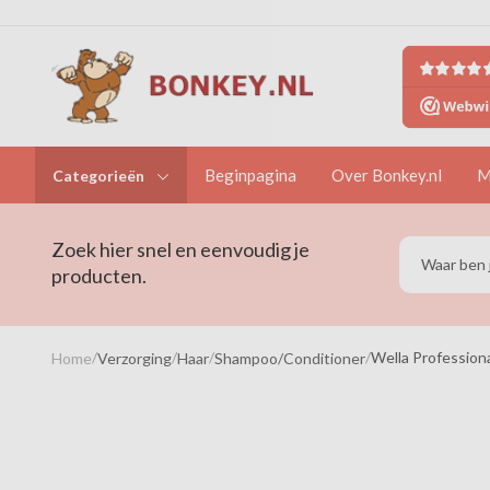
Beginpagina
Over Bonkey.nl
M
Categorieën
Zoek hier snel en eenvoudig je
producten.
/
/
/
/
Wella Professiona
Home
Verzorging
Haar
Shampoo/Conditioner