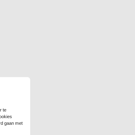
r te
ookies
ord gaan met