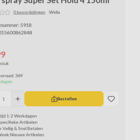
spray Super Set Hold 4 150ml
0 beoordelingen
Wella
tnummer: 5918
015600862848
99
 stuk
orraad: 369
kdagen
Bestellen
tijd 1-2 Werkdagen
Specifieke Artikelen
 Veilig & Snel Betalen
Week Nieuwe Artikelen